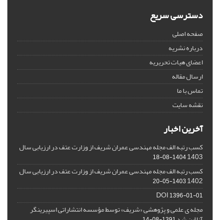
دسترسی سریع
صفحه اصلی
درباره نشریه
اعضای هیات تحریریه
ارسال مقاله
تماس با ما
نقشه سایت
آخرین اخبار
کسب رتبه الف مجله مهندسی عمران شریف از وزارت عتف در ارزیابی سال
1403
1404-08-18
کسب رتبه الف مجله مهندسی عمران شریف از وزارت عتف در ارزیابی سال
1402
1403-05-20
DOI
1396-01-01
مجله ی علمی و پژوهشی «شریف» توسط مؤسسه انتشاراتی اسپیرینگر
آنلاین شد
1391-08-14