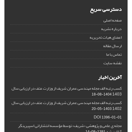
دسترسی سریع
صفحه اصلی
درباره نشریه
اعضای هیات تحریریه
ارسال مقاله
تماس با ما
نقشه سایت
آخرین اخبار
کسب رتبه الف مجله مهندسی عمران شریف از وزارت عتف در ارزیابی سال
1403
1404-08-18
کسب رتبه الف مجله مهندسی عمران شریف از وزارت عتف در ارزیابی سال
1402
1403-05-20
DOI
1396-01-01
مجله ی علمی و پژوهشی «شریف» توسط مؤسسه انتشاراتی اسپیرینگر
آنلاین شد
1391-08-14