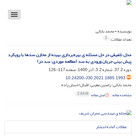
Toggle
vigation
نویسنده =
محمد بابائی
1
تعداد مقالات:
مدل تلفیقی در حل مسئله ی بهره‌برداری بهینه از مخازن سدها با رویکرد
پیش بینی جریان ورودی به سد (مطالعه موردی: سد دز)
دوره 37.2، شماره 3.2، آذر 1400، صفحه
117-126
10.24200/J30.2021.1885.1993
محمد بابائی؛ رامتین معینی؛ اقبال احسان زاده
2.84 M
مشاهده مقاله
اصل مقاله
مقالات آماده انتشار