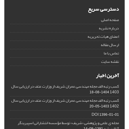
دسترسی سریع
صفحه اصلی
درباره نشریه
اعضای هیات تحریریه
ارسال مقاله
تماس با ما
نقشه سایت
آخرین اخبار
کسب رتبه الف مجله مهندسی عمران شریف از وزارت عتف در ارزیابی سال
1403
1404-08-18
کسب رتبه الف مجله مهندسی عمران شریف از وزارت عتف در ارزیابی سال
1402
1403-05-20
DOI
1396-01-01
مجله ی علمی و پژوهشی «شریف» توسط مؤسسه انتشاراتی اسپیرینگر
آنلاین شد
1391-08-14