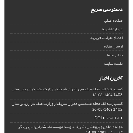
دسترسی سریع
صفحه اصلی
درباره نشریه
اعضای هیات تحریریه
ارسال مقاله
تماس با ما
نقشه سایت
آخرین اخبار
کسب رتبه الف مجله مهندسی عمران شریف از وزارت عتف در ارزیابی سال
1403
1404-08-18
کسب رتبه الف مجله مهندسی عمران شریف از وزارت عتف در ارزیابی سال
1402
1403-05-20
DOI
1396-01-01
مجله ی علمی و پژوهشی «شریف» توسط مؤسسه انتشاراتی اسپیرینگر
آنلاین شد
1391-08-14