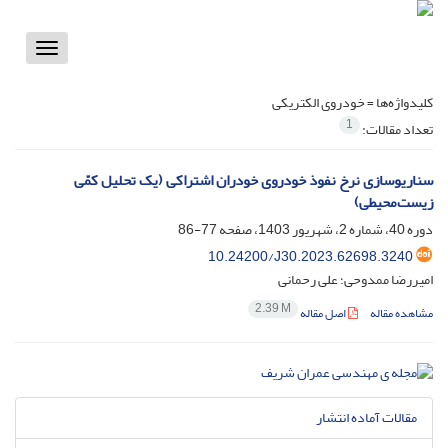
Toggle
vigation
کلیدواژه‌ها =
خودروی الکتریکی
1
تعداد مقالات:
سناریوسازی نرخ نفوذ خودروی خودران اشتراکی (یک تحلیل کمّی
زیست‌محیطی)
دوره 40، شماره 2، شهریور 1403، صفحه
77-86
10.24200/J30.2023.62698.3240
امیررضا ممدوحی؛ علی رحمانی
2.39 M
مشاهده مقاله
اصل مقاله
مقالات آماده انتشار