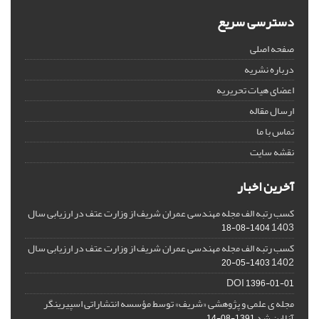
دسترسی سریع
صفحه اصلی
درباره نشریه
اعضای هیات تحریریه
ارسال مقاله
تماس با ما
نقشه سایت
آخرین اخبار
کسب رتبه الف مجله مهندسی عمران شریف از وزارت عتف در ارزیابی سال
1403
1404-08-18
کسب رتبه الف مجله مهندسی عمران شریف از وزارت عتف در ارزیابی سال
1402
1403-05-20
DOI
1396-01-01
مجله ی علمی و پژوهشی «شریف» توسط مؤسسه انتشاراتی اسپیرینگر
آنلاین شد
1391-08-14