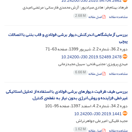
10.24200/J30.2020.54704.2662
فرهاد بهنام فر؛ هادی صیادپور؛ آرش محمدی فارسانی؛ مرتضی امیدی
2.68 M
مشاهده مقاله
اصل مقاله
بررسی آزمایشگاهی اندرکنش دیوار برشی فولادی و قاب بتنی با اتصالات
پیچی
دوره 36.2، شماره 2.2، شهریور 1399، صفحه
63-71
10.24200/J30.2019.52489.2478
مهدی پرویزی؛ مجتبی فتحی؛ سهیل مجیدزمانی
6.66 M
مشاهده مقاله
اصل مقاله
بررسی طیف ظرفیت دیوارهای برشی فولادی با استفاده از تحلیل استاتیکی
غیرخطی فزاینده و روش انرژی بدون نیاز به نقطه‌ی کنترل
دوره 34.2، شماره 4.2، اسفند 1397، صفحه
95-101
10.24200/J30.2019.1441
مجید قلهکی؛ امیرعلی جواهرتراش
1.62 M
مشاهده مقاله
اصل مقاله