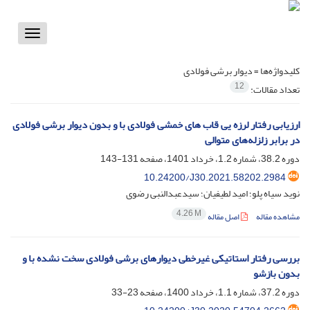
Toggle
vigation
کلیدواژه‌ها =
دیوار برشی فولادی
12
تعداد مقالات:
ارزیابی رفتار لرزه یی قاب های خمشی فولادی با و بدون دیوار برشی فولادی
در برابر زلزله‌های متوالی
دوره 38.2، شماره 1.2، خرداد 1401، صفحه
131-143
10.24200/J30.2021.58202.2984
نوید سیاه پلو؛ امید لطیفیان؛ سیدعبدالنبی رضوی
4.26 M
مشاهده مقاله
اصل مقاله
بررسی رفتار استاتیکی غیرخطی دیوارهای برشی فولادی سخت نشده با و
بدون بازشو
دوره 37.2، شماره 1.1، خرداد 1400، صفحه
23-33