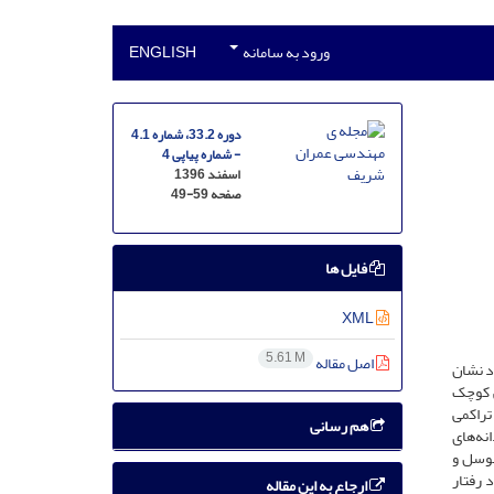
ورود به سامانه
ENGLISH
دوره 33.2، شماره 4.1
- شماره پیاپی 4
اسفند 1396
صفحه
49-59
فایل ها
XML
5.61 M
اصل مقاله
د نشان
ی کوچک
تراکمی
هم رسانی
نه‌های
ئوسل و
 رفتار
ارجاع به این مقاله