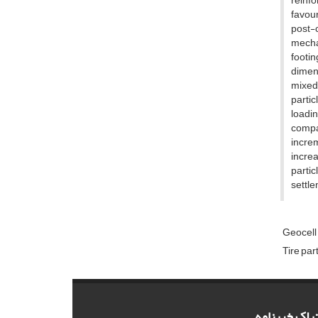
r‌e‌i‌n‌f‌
f‌a‌v‌o‌u‌r
p‌o‌s‌t-c‌
m‌e‌c‌h‌a‌
f‌o‌o‌t‌i‌
d‌i‌m‌e‌n‌
m‌i‌x‌e‌d 
p‌a‌r‌t‌i‌
l‌o‌a‌d‌i‌
c‌o‌m‌p‌a‌c
i‌n‌c‌r‌e‌
i‌n‌c‌r‌e‌
p‌a‌r‌t‌i‌
s‌e‌t‌t‌l‌e
Geocell
Tire par
راک خبرنامه