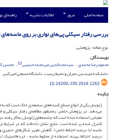
صفحه اصلی
مرور
اطلاعات نشریه
راهنمای ن
بررسی رفتار سیکلی پی‌های نواری بر روی ماسه‌های 
نوع مقاله : پژوهشی
نویسندگان
محمودرضا محمدی
سیدمجدالدین میرمحمدحسینی
محسن کا
دانشکده مهندسی عمران و محیط‌ زیست، دانشگاه صنعتی امیرکبیر
10.24200/J30.2018.1262
چکیده
ژئوسل یکی از انواع مسلح کننده‌های سه‌بعدی خاک است که به ل
می‌دهد. در پژوهش حاضر، به‌منظور مطالعه‌ی رفتار سیکلی و 
مقیاس استفاده شده است که چشمه‌های ژئوسل به‌کار رفته در آن
کنترل شده پر شده است. نتایج نشان داده‌اند که در شرایط تراک
ماسه (با درصد اختلاط خاص)، کاهش تغییر شکل‌های خمیری و 
درصد اختلاط بهینه، استفاده از مخلوط ماسه ـ خرده‌لاستیک (ب