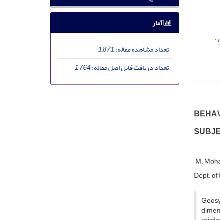
آمار
تعداد مشاهده مقاله:
1,871
تعداد دریافت فایل اصل مقاله:
1,764
B‌E‌H‌A‌V
S‌U‌B‌J‌E
M. Moh
D‌e‌p‌t. o‌f C‌
G‌e‌o‌s‌y‌
d‌i‌m‌e‌n