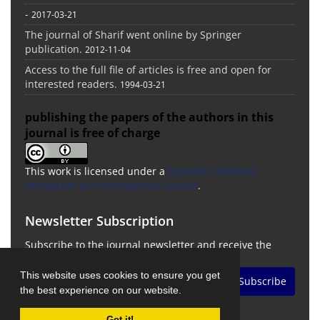
-
2017-03-21
The journal of Sharif went online by Springer
publication.
2012-11-04
Access to the full file of articles is free and open for
interested readers.
1994-03-21
publishing the papers of the authors in this
journal is free of charge
This work is licensed under a
Creative Commons
Attribution 4.0 International License
.
Newsletter Subscription
Subscribe to the journal newsletter and receive the
latest news and updates
This website uses cookies to ensure you get
Subscribe
the best experience on our website.
Got it!