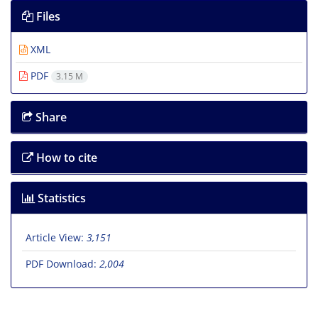
Files
XML
PDF
3.15 M
Share
How to cite
Statistics
Article View:
3,151
PDF Download:
2,004