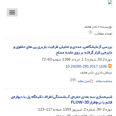
Toggle
vigation
نویسنده =
نادر هاتف
5
تعداد مقالات:
بررسی آزمایشگاهی، عددی و تحلیلی ظرفیت باربری پی های حلقوی و
دایره‌یی قرار گرفته بر روی ماسه مسلح
دوره 33.2، شماره 1.1، خرداد 1396، صفحه
63-72
10.24200/J30.2017.1106
عرفان نادری؛ نادر هاتف
3 M
مشاهده مقاله
اصل مقاله
شبیه‌سازی سه بعدی حفره‌ی آب‌شستگی اطراف تکیه‌گاه پل با دیواره‌ی
قائم با نرم‌افزارFLOW-3D
دوره 2-30، شماره 2، شهریور 1393، صفحه
117-123
هاجر حسینی؛ نادر هاتف؛ ناصر طالب بیدختی