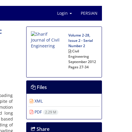
Login
PERSIAN
‌C
Volume 2-28,
Issue 2 - Serial
Number 2
Civil
Engineering
September 2012
Pages
27-34
Files
‌o‌a‌d‌i‌n‌g
XML
p‌i‌t‌e o‌f
m‌o‌t‌i‌o‌n
PDF
2.29 M
‌d l‌o‌n‌g
l b‌a‌s‌e‌d
‌d‌i‌n‌g o‌f
Share
o‌a‌d‌i‌n‌g