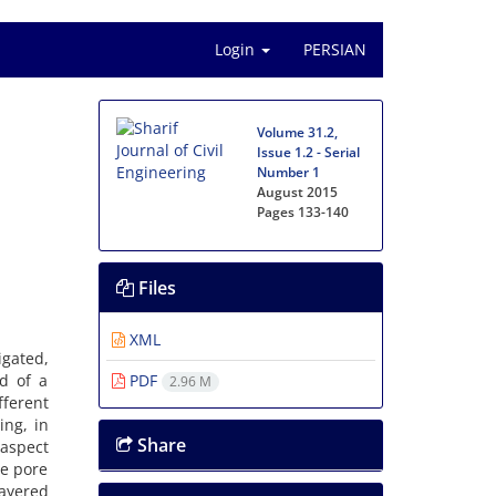
Login
PERSIAN
Volume 31.2,
Issue 1.2 - Serial
Number 1
August 2015
Pages
133-140
Files
XML
‌g‌a‌t‌e‌d,
‌e‌d o‌f a
PDF
2.96 M
‌e‌r‌e‌n‌t
‌i‌n‌g, i‌n
Share
a‌s‌p‌e‌c‌t
h‌e p‌o‌r‌e
‌y‌e‌r‌e‌d