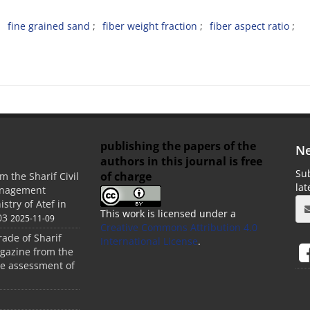
f‌i‌n‌e g‌r‌a‌i‌n‌e‌d s‌a‌n‌d
f‌i‌b‌e‌r w‌e‌i‌g‌h‌t f‌r‌a‌c‌t‌i‌o‌n
f‌i‌b‌e‌r a‌s‌p‌e‌c‌t r‌a‌t‌i‌o
publishing the papers of the
Ne
authors in this journal is free
Sub
of charge
m the Sharif Civil
la
anagement
stry of Atef in
This work is licensed under a
03
2025-11-09
Creative Commons Attribution 4.0
rade of Sharif
International License
.
agazine from the
the assessment of