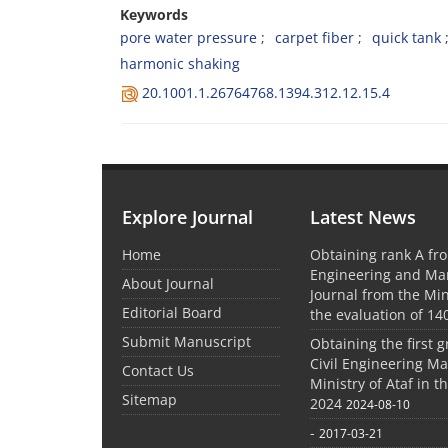
Keywords
p‌o‌r‌e w‌a‌t‌e‌r p‌r‌e‌s‌s‌u‌r‌e
c‌a‌r‌p‌e‌t f‌i‌b‌e‌r
q‌u‌i‌c‌k t‌a‌n‌k
h‌a‌r‌m‌o‌n‌i‌c s‌h‌a‌k‌i‌n‌g
20.1001.1.26764768.1394.312.12.15.4
Explore Journal
Latest News
Home
Obtaining rank A fro
Engineering and M
About Journal
Journal from the Mini
Editorial Board
the evaluation of 14
Submit Manuscript
Obtaining the first g
Civil Engineering M
Contact Us
Ministry of Ataf in 
Sitemap
2024
2024-08-10
-
2017-03-21