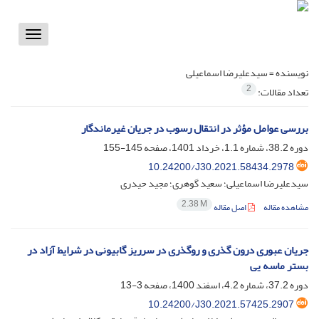
Toggle
vigation
نویسنده =
سیدعلیرضا اسماعیلی
2
تعداد مقالات:
بررسی عوامل مؤثر در انتقال رسوب در جریان غیرماندگار
دوره 38.2، شماره 1.1، خرداد 1401، صفحه
145-155
10.24200/J30.2021.58434.2978
سیدعلیرضا اسماعیلی؛ سعید گوهری؛ مجید حیدری
2.38 M
مشاهده مقاله
اصل مقاله
جریان عبوری درون گذری و روگذری در سرریز گابیونی در شرایط آزاد در
بستر ماسه یی
دوره 37.2، شماره 4.2، اسفند 1400، صفحه
3-13
10.24200/J30.2021.57425.2907