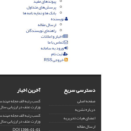
پیوندهای مفید
پرسش‌های متداول
بانک ها و نمایه نامه ها
نویسنده
ارسال مقاله
راهنمای نویسندگان
اخبار و اعلانات
تماس با ما
ورود به سامانه
ثبت نام
خروجی RSS
دسترسی سریع
آخرین اخبار
صفحه اصلی
کسب رتبه الف مجله مهندس
وزارت عتف در ارزیابی سال 1403
درباره نشریه
کسب رتبه الف مجله مهندس
اعضای هیات تحریریه
وزارت عتف در ارزیابی سال 1402
ارسال مقاله
DOI
1396-01-01