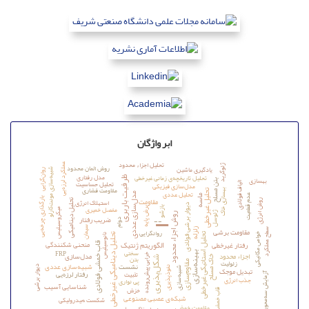
ابر واژگان
تحلیل اجزاء محدود
عملکرد لرزه‌یی
روش المان محدود
ژئوگرید
یادگیری ماشین
شبیه‌سازی مونت‌کارلو
روان‌گرایی
مدل رفتاری
تحلیل تاریخچه‌ی زمانی غیرخطی
ظرفیت باربری
بهسازی
بتن مسلح
تحلیل حساسیت
الیاف فولادی
مدل‌سازی فیزیکی
مقاومت فشاری
تحلیل غیرخطی
بهسازی خاک
تحلیل عددی
مدل‌سازی عددی
عدم قطعیت
-
ماسه
مقاومت
بارگذاری چرخه‌یی
استهلاک انرژی
روش انرژی
تحلیل دینامیکی
دیوار برشی فولادی
بازشو
مفصل خمیری
برش پایه
میکروسیلیس
ژئوسل
روش اجزاء محدود
ضریب رفتار
--
دوام
سیمان
مقاومت برشی
سطح عملکرد
زلزله
روانگرایی
تحلیل استاتیکی غیرخطی
تحلیل دینامیکی غیرخطی
خواص مکانیکی
نانوسیلیس
منحنی شکنندگی
الگوریتم ژنتیک
رفتار غیرخطی
قاب خمشی فولادی
سختی
F‌R‌P
بهینه‌سازی
اجزاء محدود
مدل‌سازی
خرابی پیش‌رونده
خاک مسلح
شکل‌پذیری
بتن
مقاوم‌سازی
زئولیت
نشست
شبیه‌سازی عددی
دیوار برشی
نفوذپذیری
تبدیل موجک
شبیه‌سازی
رفتار لرزه‌یی
تثبیت
آزمایش سه‌محوری
جذب انرژی
پی نواری
شناسایی آسیب
خزش
قاب خمشی
شبکه‌ی عصبی مصنوعی
شکست هیدرولیکی
مقاومت خمشی