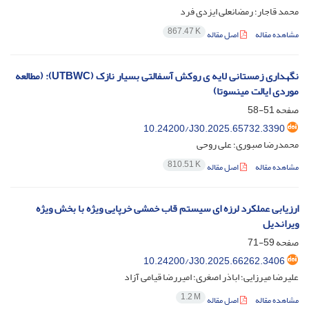
محمد قاجار؛ رمضانعلی ایزدی فرد
867.47 K
مشاهده مقاله
اصل مقاله
نگهداری زمستانی لایه ی روکش آسفالتی بسیار نازک (UTBWC): (مطالعه
موردی ایالت مینسوتا)
صفحه
51-58
10.24200/J30.2025.65732.3390
محمدرضا صبوری؛ علی روحی
810.51 K
مشاهده مقاله
اصل مقاله
ارزیابی عملکرد لرزه ای سیستم قاب خمشی خرپایی ویژه با بخش ویژه
ویراندیل
صفحه
59-71
10.24200/J30.2025.66262.3406
علیرضا میرزایی؛ اباذر اصغری؛ امیررضا قیامی آزاد
1.2 M
مشاهده مقاله
اصل مقاله