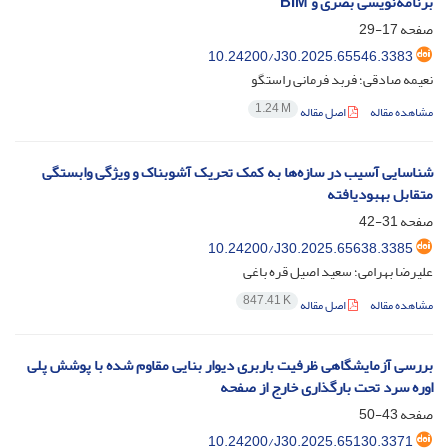
برنامه‌نویسی بصری و BIM
صفحه
17-29
10.24200/J30.2025.65546.3383
نعیمه صادقی؛ فربد فرمانی راستگو
1.24 M
مشاهده مقاله
اصل مقاله
شناسایی آسیب در سازه‌ها به کمک تحریک آشوبناک و ویژگی وابستگی
متقابل بهبودیافته
صفحه
31-42
10.24200/J30.2025.65638.3385
علیرضا بهرامی؛ سعید اصیل قره باغی
847.41 K
مشاهده مقاله
اصل مقاله
بررسی آزمایشگاهی ظرفیت باربری دیوار بنایی مقاوم شده با پوشش پلی
اوره سرد تحت بارگذاری خارج از صفحه‌‌
صفحه
43-50
10.24200/J30.2025.65130.3371