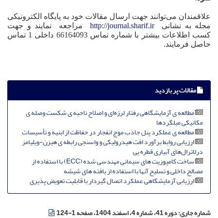
علاقمندان می‌توانند جهت ارسال مقالات خود به پایگاه الکترونیکی
مجله به نشانی
http://journal.sharif.ir
مراجعه نمایند و جهت
کسب اطلاعات بیشتر با شماره تماس 66164093 داخلی 1 تماس
حاصل فرمایند.
مقالات پر بازدید
مطالعه ی آزمایشگاهی رفتار لرزه‌ای و اصلاح ناحیه ی شکست وصله ی
مکانیکی میلگردها
مطالعه ی عملکرد پنل جاذب موج انفجار در حفاظت از ابنیه و تأسیسات
ارزیابی روابط برآورد افت هیدرولیکی و واسنجی رابطه ی هیزن-ویلیامز
درلاترال‌های آبیاری قطره یی
ساخت کامپوزیت های سیمانی مهندسی شده (ECC) با استفاده از
مصالح داخلی و تسلیح آنها با استفاده از بافته های شیشه
ارزیابی آزمایشگاهی عملکرد اتصال گیردار با قابلیت تعویض پذیری
شماره جاری:
دوره 41، شماره 4، اسفند 1404، صفحه 1-124