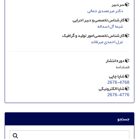
سردبیر
دکتر میرمصدق جمالی
کارشناس تخصصی و دبیر اجرایی
شیما آل اسداله
کارشناس تخصصی امور تولید و گرافیک
غزل احمدی میرقائد
دوره انتشار
فصلنامه
شاپا چاپی
2676-4768
شاپا الکترونیکی
2676-4776
جستجو