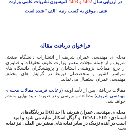
در ارزیابی سال
1402 و 1403
کمیسیون نشریات علمی وزارت
عتف، موفق به
کسب رتبه
"الف"
شده است.
فراخوان دریافت مقاله
مجله ی مهندسی عمران شریف از انتشارات دانشگاه صنعتی
شریف و از جمله مجلات معتبر وزارت علوم، تحقیقات و فناوری،
از درج مقالات پژوهشی استادان و پژوهشگران دانشگاه های
سراسر کشور و متخصصان ذیربط در گرایش های مختلف
مهندسی عمران استقبال می نماید.
مقالات دریافتی پس از تأیید اولیه (
رعایت فرمت مقالات مجله ی
مهندسی شریف
) مطالعه و بررسی و در صورت تأیید نهایی منتشر
خواهد شد.
مجله ‌ی مهندسی عمران شریف ب
ا اخذ DOI در پایگاه‌های
استنادی: DOAJ . SID
و گوگل اسکالر نمایه می شود و امید
است در آینده نزدیک در سایر نمایه های معتبر بین المللی نیز نمایه
شود.