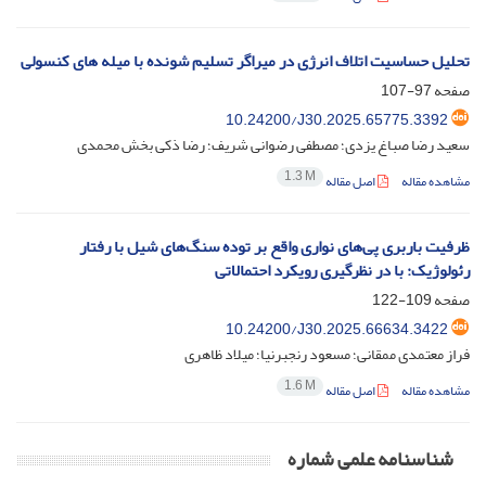
تحلیل حساسیت اتلاف انرژی در میراگر تسلیم شونده با میله‌ های کنسولی
صفحه
97-107
10.24200/J30.2025.65775.3392
سعید رضا صباغ یزدی؛ مصطفی رضوانی شریف؛ رضا ذکی بخش محمدی
1.3 M
مشاهده مقاله
اصل مقاله
ظرفیت باربری پی‌های نواری واقع بر توده سنگ‌های شیل با رفتار
رئولوژیک: با در نظرگیری رویکرد احتمالاتی
صفحه
109-122
10.24200/J30.2025.66634.3422
فراز معتمدی ممقانی؛ مسعود رنجبرنیا؛ میلاد ظاهری
1.6 M
مشاهده مقاله
اصل مقاله
شناسنامه علمی شماره