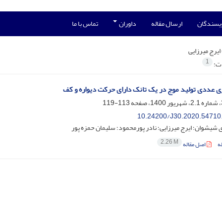
ویسندگان
ارسال مقاله
داوران
تماس با ما
ایرج میرزایی
1
ات:
 عددی تولید موج در یک تانک دارای حرکت دیواره و کف
113-119
10.24200/J30.2020.54710
 شیشوان؛ ایرج میرزایی؛ نادر پورمحمود؛ سلیمان حمزه پور
2.26 M
ه
اصل مقاله