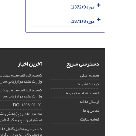
دوره 9 (1372)
دوره 8 (1371)
دسترسی سریع
آخرین اخبار
صفحه اصلی
کسب رتبه الف مجله مهندس
وزارت عتف در ارزیابی سال 1403
درباره نشریه
کسب رتبه الف مجله مهندس
اعضای هیات تحریریه
وزارت عتف در ارزیابی سال 1402
ارسال مقاله
DOI
1396-01-01
تماس با ما
مجله ی علمی و پژوهشی «
نقشه سایت
انتشاراتی اسپیرینگر آنلای
دسترسی به فایل کامل مقالا
و خوانندگان به صورت آزاد 