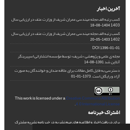
آخرین اخبار
کسب رتبه الف مجله مهندسی عمران شریف از وزارت عتف در ارزیابی سال
1403
1404-08-18
کسب رتبه الف مجله مهندسی عمران شریف از وزارت عتف در ارزیابی سال
1402
1403-05-20
DOI
1396-01-01
مجله ی علمی و پژوهشی «شریف» توسط مؤسسه انتشاراتی اسپیرینگر
آنلاین شد
1391-08-14
دسترسی به فایل کامل مقالات برای علاقه مندان و خوانندگان به صورت
آزاد و رایگان است.
1373-01-01
This work is licensed under a
Creative Commons Attribution
.
4.0 International License
اشتراک خبرنامه
برای دریافت اخبار و اطلاعیه های مهم نشریه در خبرنامه نشریه مشترک
شوید.