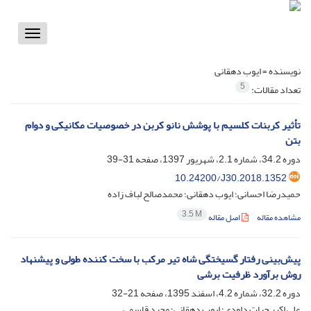
Toggle
vigation
نویسنده =
ایوب دهقانی
5
تعداد مقالات:
تأثیر کربنات کلسیم با پوشش نانو کربن در خصوصیات مکانیکی و دوام
بتن
دوره 34.2، شماره 2.1، شهریور 1397، صفحه
31-39
10.24200/J30.2018.1352
حمیدرضا احسانی؛ ایوب دهقانی؛ محمدصالح لباف زاده
3.5 M
مشاهده مقاله
اصل مقاله
پیش‌بینی رفتار گسیختگی شاه تیر مرکب با سخت کننده طولی و پیشنهاد
روش برآورد ظرفیت برشی
دوره 32.2، شماره 4.2، اسفند 1395، صفحه
21-32
علی اکبر حیات داودی؛ ایوب دهقانی؛ مجید قاسمی