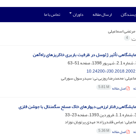
ویسندگان
ارسال مقاله
داوران
تماس با ما
مرتضی اسماعیلی
4
ات:
ایشگاهی تأثیر ژئوسل در ظرفیت باربری خاکریزهای راه‌آهن
51-63
10.24200/J30.2018.2002
اعیلی؛ محمدرضا روزبی نی؛ سیدرسول سورانی
5.81 M
ه
اصل مقاله
ایشگاهی رفتار لرزه‌یی دیوارهای خاک مسلح سگمنتال با جوشن فلزی
23-33
عیلی؛ عباس قلندرزاده؛ مهدی پرتویان نوزاد
5.36 M
ه
اصل مقاله