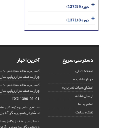
دوره 9 (1372)
دوره 8 (1371)
دسترسی سریع
آخرین اخبار
صفحه اصلی
کسب رتبه الف مجله مهندس
وزارت عتف در ارزیابی سال 1403
درباره نشریه
کسب رتبه الف مجله مهندس
اعضای هیات تحریریه
وزارت عتف در ارزیابی سال 1402
ارسال مقاله
DOI
1396-01-01
تماس با ما
مجله ی علمی و پژوهشی «
نقشه سایت
انتشاراتی اسپیرینگر آنلای
دسترسی به فایل کامل مقالا
و خوانندگان به صورت آزاد 