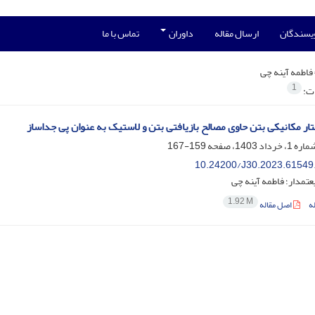
ویسندگان
ارسال مقاله
داوران
تماس با ما
فاطمه آینه چی
1
ات:
ار مکانیکی بتن حاوی مصالح بازیافتی بتن و لاستیک به عنوان پی جداساز
159-167
10.24200/J30.2023.61549
تمدار؛ فاطمه آینه چی
1.92 M
ه
اصل مقاله