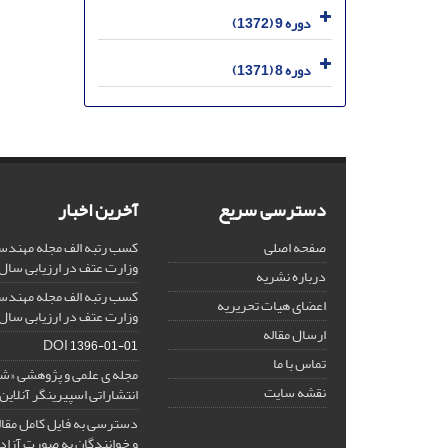
دوره 9 (1372)
دوره 8 (1371)
دسترسی سریع
آخرین اخبار
صفحه اصلی
کسب رتبه الف مجله مهندس
وزارت عتف در ارزیابی سال 1403
درباره نشریه
کسب رتبه الف مجله مهندس
اعضای هیات تحریریه
وزارت عتف در ارزیابی سال 1402
ارسال مقاله
DOI
1396-01-01
تماس با ما
مجله ی علمی و پژوهشی «
نقشه سایت
انتشاراتی اسپیرینگر آنلای
دسترسی به فایل کامل مقالا
و خوانندگان به صورت آزاد 