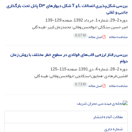
بررسی شکل‌پذیری اتصالات L و T شکل دیوارهای D۳ پانل تحت بارگذاری
جانبی و ثقلی
دوره 2-29، شماره 1، خرداد 1392، صفحه
129-139
امیر حسین سنگکی؛ ابوالحسن وفائی؛ محمدزمان کبیر؛ طیبه گلی
8.07 M
مشاهده مقاله
اصل مقاله
بررسی رفتار لرزه‌یی قاب‌های فولادی در سطوح خطر مختلف با روش زمان
دوام
دوره 2-28، شماره 4، دی 1391، صفحه
115-125
افشین فرهادی؛ همایون استکانچی؛ ابوالحسن وفائی؛ طیبه گلی
6.73 M
مشاهده مقاله
اصل مقاله
مقالات آماده انتشار
شماره جاری