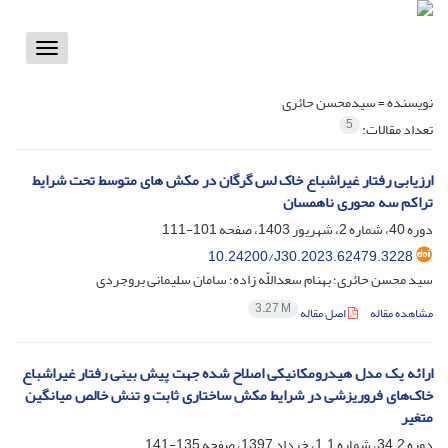
Toggle
vigation
نویسنده =
سیدمحسن حائری
5
تعداد مقالات:
ارزیابی رفتار غیراشباع خاک لس گرگان در مکش های متوسط تحت شرایط
تراکم سه محوری ناهمسان
دوره 40، شماره 2، شهریور 1403، صفحه
101-111
10.24200/J30.2023.62479.3228
سید محسن حائری؛ بهنام سعداللّه زاده؛ سامان سلیمانی بروجردی
3.27 M
مشاهده مقاله
اصل مقاله
ارائه یک مدل هیدرومکانیکی اصلاح شده جهت پیش بینی رفتار غیراشباع
خاک‌های فروریزشی در شرایط مکش ساختاری ثابت و تنش خالص میانگین
متغیر
دوره 34.2، شماره 1.1، خرداد 1397، صفحه
135-141