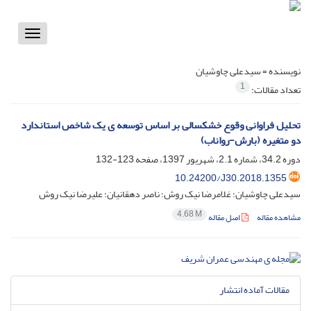
Toggle
vigation
نویسنده =
سیدعلی چاوشیان
1
تعداد مقالات:
تحلیل فراوانی وقوع خشکسالی بر اساس توسعه ی یک شاخص استاندارد
دو متغیره (بارش-رواناب)
دوره 34.2، شماره 2.1، شهریور 1397، صفحه
123-132
10.24200/J30.2018.1355
سیدعلی چاوشیان؛ غلامرضا نیک روش؛ ناصر دهقانیان؛ علیرضا نیک روش
4.68 M
مشاهده مقاله
اصل مقاله
مقالات آماده انتشار