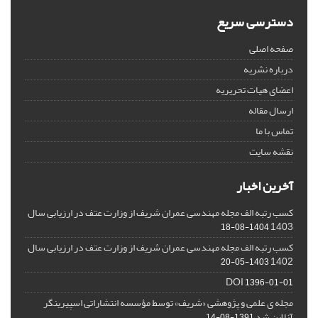
دسترسی سریع
صفحه اصلی
درباره نشریه
اعضای هیات تحریریه
ارسال مقاله
تماس با ما
نقشه سایت
آخرین اخبار
کسب رتبه الف مجله مهندسی عمران شریف از وزارت عتف در ارزیابی سال
1403
1404-08-18
کسب رتبه الف مجله مهندسی عمران شریف از وزارت عتف در ارزیابی سال
1402
1403-05-20
DOI
1396-01-01
مجله ی علمی و پژوهشی «شریف» توسط مؤسسه انتشاراتی اسپیرینگر
آنلاین شد
1391-08-14