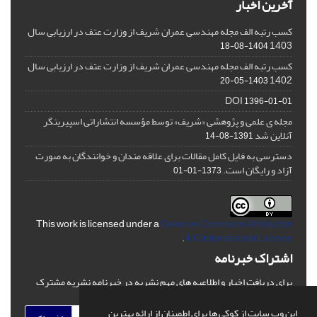
آخرین اخبار
کسب رتبه الف مجله مهندسی عمران شریف از وزارت عتف در ارزیابی سال
1403
1404-08-18
کسب رتبه الف مجله مهندسی عمران شریف از وزارت عتف در ارزیابی سال
1402
1403-05-20
DOI
1396-01-01
مجله ی علمی و پژوهشی «شریف» توسط مؤسسه انتشاراتی اسپیرینگر
آنلاین شد
1391-08-14
دسترسی به فایل کامل مقالات برای علاقه مندان و خوانندگان به صورت
آزاد و رایگان است.
1373-01-01
This work is licensed under a
Creative Commons Attribution
.
4.0 International License
اشتراک خبرنامه
برای دریافت اخبار و اطلاعیه های مهم نشریه در خبرنامه نشریه مشترک
شوید.
این وب سایت از کوکی ها برای اطمینان از ارائه بهترین