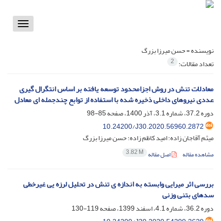
Toggle
vigation
نویسنده =
حسن میرزا بزرگ
2
تعداد مقالات:
معادلات تنش در روش اجزامحدود توسعه یافته بر اساس انتگرال گیری
عددی نیروهای داخلی ذخیره شده با استفاده از توابع چندجمله ای معادل
دوره 37.2، شماره 3.1، آذر 1400، صفحه
85-98
10.24200/J30.2020.56960.2872
میثم آقاجان زاده؛ امید کاظم زاده؛ حسن میرزا بزرگ
3.82 M
مشاهده مقاله
اصل مقاله
بررسی اثر میرایی وابسته به اندازه ی تنش در تحلیل لرزه یی غیرخطی
سدهای بتنی وزنی
دوره 36.2، شماره 4.1، اسفند 1399، صفحه
119-130