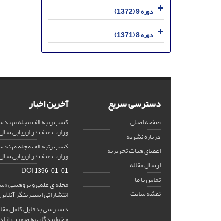
دوره 9 (1372)
دوره 8 (1371)
دسترسی سریع
آخرین اخبار
صفحه اصلی
کسب رتبه الف مجله مهندس
وزارت عتف در ارزیابی سال 1403
درباره نشریه
کسب رتبه الف مجله مهندس
اعضای هیات تحریریه
وزارت عتف در ارزیابی سال 1402
ارسال مقاله
DOI
1396-01-01
تماس با ما
مجله ی علمی و پژوهشی «
نقشه سایت
انتشاراتی اسپیرینگر آنلای
دسترسی به فایل کامل مقالا
و خوانندگان به صورت آزاد 