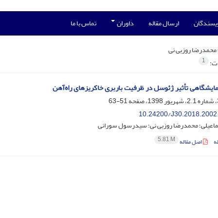
ویسندگان
ارسال مقاله
داوران
تماس با ما
محمدرضا روزبی نی
1
ات:
ایشگاهی تأثیر ژئوسل در ظرفیت باربری خاکریزهای راه‌آهن
51-63
10.24200/J30.2018.2002
اعیلی؛ محمدرضا روزبی نی؛ سیدرسول سورانی
5.81 M
ه
اصل مقاله