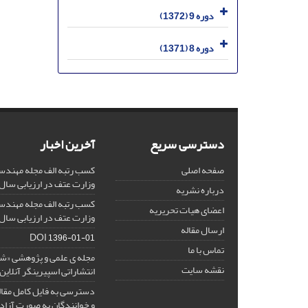
دوره 9 (1372)
دوره 8 (1371)
دسترسی سریع
آخرین اخبار
صفحه اصلی
کسب رتبه الف مجله مهندس
وزارت عتف در ارزیابی سال 1403
درباره نشریه
کسب رتبه الف مجله مهندس
اعضای هیات تحریریه
وزارت عتف در ارزیابی سال 1402
ارسال مقاله
DOI
1396-01-01
تماس با ما
مجله ی علمی و پژوهشی «
نقشه سایت
انتشاراتی اسپیرینگر آنلای
دسترسی به فایل کامل مقالا
و خوانندگان به صورت آزاد 