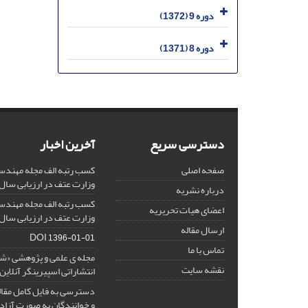
دوره 9 (1372)
دوره 8 (1371)
دسترسی سریع
آخرین اخبار
صفحه اصلی
کسب رتبه الف مجله مهندس
وزارت عتف در ارزیابی سال 1403
درباره نشریه
کسب رتبه الف مجله مهندس
اعضای هیات تحریریه
وزارت عتف در ارزیابی سال 1402
ارسال مقاله
DOI
1396-01-01
تماس با ما
مجله ی علمی و پژوهشی «
نقشه سایت
انتشاراتی اسپیرینگر آنلای
دسترسی به فایل کامل مقالا
و خوانندگان به صورت آزاد 