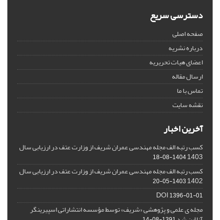
دسترسی سریع
صفحه اصلی
درباره نشریه
اعضای هیات تحریریه
ارسال مقاله
تماس با ما
نقشه سایت
آخرین اخبار
کسب رتبه الف مجله مهندسی عمران شریف از وزارت عتف در ارزیابی سال
1403
1404-08-18
کسب رتبه الف مجله مهندسی عمران شریف از وزارت عتف در ارزیابی سال
1402
1403-05-20
DOI
1396-01-01
مجله ی علمی و پژوهشی «شریف» توسط مؤسسه انتشاراتی اسپیرینگر
آنلاین شد
1391-08-14