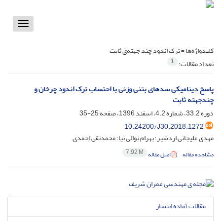
Toggle
vigation
کلیدواژه‌ها =
ترک اندود چند جهته‌ی ثابت
1
تعداد مقالات:
پاسخ دینامیکی سدهای بتنی وزنی با احتساب ترک اندود چرخان و
چندجهته ثابت
دوره 33.2، شماره 4.2، اسفند 1396، صفحه
25-35
10.24200/J30.2018.1272
مهدی علیجانی اردشیر؛ بهرام نوائی نیا؛ محمدتقی احمدی
7.92 M
مشاهده مقاله
اصل مقاله
مقالات آماده انتشار