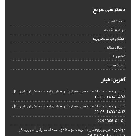
دسترسی سریع
صفحه اصلی
درباره نشریه
اعضای هیات تحریریه
ارسال مقاله
تماس با ما
نقشه سایت
آخرین اخبار
کسب رتبه الف مجله مهندسی عمران شریف از وزارت عتف در ارزیابی سال
1403
1404-08-18
کسب رتبه الف مجله مهندسی عمران شریف از وزارت عتف در ارزیابی سال
1402
1403-05-20
DOI
1396-01-01
مجله ی علمی و پژوهشی «شریف» توسط مؤسسه انتشاراتی اسپیرینگر
آنلاین شد
1391-08-14