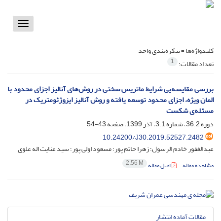
Toggle
vigation
کلیدواژه‌ها =
پیکره‌بندی واحد
1
تعداد مقالات:
بررسی مقایسه‌یی شرایط ماتریس سختی در روش‌های آنالیز اجزای محدود با
المان ویژه، اجزای محدود توسعه یافته و روش آنالیز ایزوژئومتریک در
مسئله‌ی شکست
دوره 36.2، شماره 3.1، آذر 1399، صفحه
43-54
10.24200/J30.2019.52527.2482
عبدالغفور خادم الرسول؛ زهرا حاتم پور؛ مسعود اولی پور؛ سید عنایت اله علوی
2.56 M
مشاهده مقاله
اصل مقاله
مقالات آماده انتشار