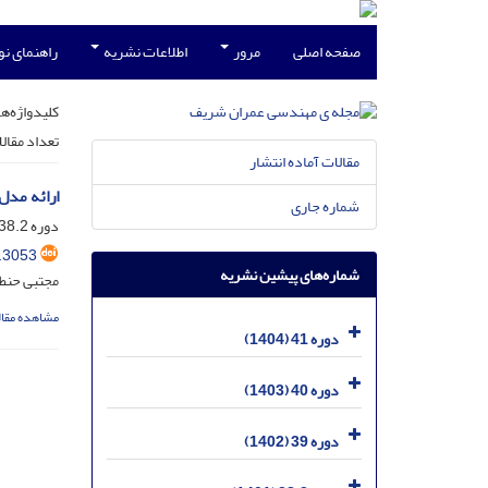
صفحه اصلی
مرور
اطلاعات نشریه
راهنمای ن
کلیدواژه‌ها
تعداد مقال
مقالات آماده انتشار
ارائه مدل‌های تلفیقی MARS-PSO و ELM-PSO درتخمین مقاو
شماره جاری
دوره 38.2، شماره 2.1، شهریور 1401، صفحه
.3053
شماره‌های پیشین نشریه
مجتبی حنطه
مشاهده مقال
دوره 41 (1404)
دوره 40 (1403)
دوره 39 (1402)