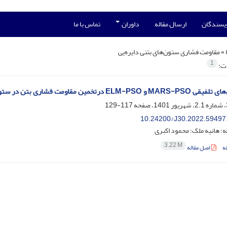
ویسندگان
ارسال مقاله
داوران
تماس با ما
 =
مقاومت فشاری ستون‌های بتنی دایره‌یی
1
ات:
مت فشاری بتن در ستون‌های‌ بتنی دایره‌یی محصورشده با الیاف پلیمری FRP
117-129
10.24200/J30.2022.59497
؛ هانیه ملک؛ محمود اکبری
3.22 M
ه
اصل مقاله