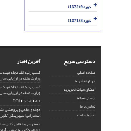
دوره 9 (1372)
دوره 8 (1371)
دسترسی سریع
آخرین اخبار
صفحه اصلی
کسب رتبه الف مجله مهندس
وزارت عتف در ارزیابی سال 1403
درباره نشریه
کسب رتبه الف مجله مهندس
اعضای هیات تحریریه
وزارت عتف در ارزیابی سال 1402
ارسال مقاله
DOI
1396-01-01
تماس با ما
مجله ی علمی و پژوهشی «
نقشه سایت
انتشاراتی اسپیرینگر آنلای
دسترسی به فایل کامل مقالا
و خوانندگان به صورت آزاد 