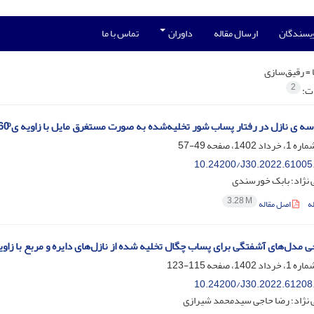
ویسندگان
ارسال مقاله
داوران
تماس با ما
 =
رقیق‌سازی
2
ات:
سه ی نازل در رفتار پساب شور تخلیه‌شده به صورت مستغرق مایل با زاویه ی 60ͦ
49-57
10.24200/J30.2022.61005
ی نژاد؛ بابک خورسندی
3.28 M
ه
اصل مقاله
 مدل‌های آشفتگی برای پساب چگال تخلیه شده از نازل‌های دایره‌ و مربع با زاویه ت
115-123
10.24200/J30.2022.61208
ی نژاد؛ رضا حاجی سیدمحمد شیرازی