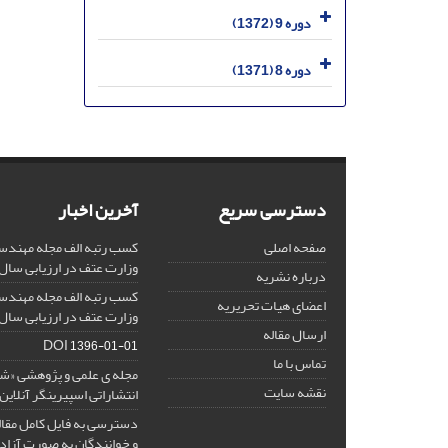
دوره 9 (1372)
دوره 8 (1371)
دسترسی سریع
آخرین اخبار
صفحه اصلی
کسب رتبه الف مجله مهندس
وزارت عتف در ارزیابی سال 1403
درباره نشریه
کسب رتبه الف مجله مهندس
اعضای هیات تحریریه
وزارت عتف در ارزیابی سال 1402
ارسال مقاله
DOI
1396-01-01
تماس با ما
مجله ی علمی و پژوهشی «
نقشه سایت
انتشاراتی اسپیرینگر آنلای
دسترسی به فایل کامل مقالا
و خوانندگان به صورت آزاد 