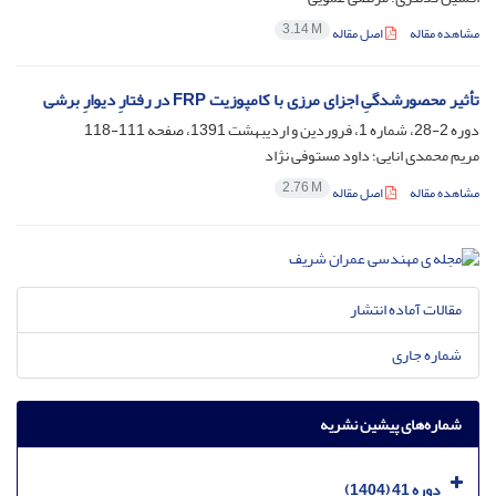
3.14 M
مشاهده مقاله
اصل مقاله
تأثیر محصورشدگیِ اجزای مرزی با کامپوزیت F‌R‌P در رفتارِ دیوارِ برشی
دوره 2-28، شماره 1، فروردین و اردیبهشت 1391، صفحه
111-118
مریم محمدی انایی؛ داود مستوفی نژاد
2.76 M
مشاهده مقاله
اصل مقاله
مقالات آماده انتشار
شماره جاری
شماره‌های پیشین نشریه
دوره 41 (1404)