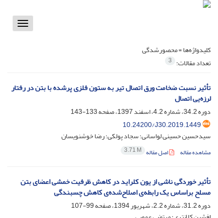
Toggle
vigation
کلیدواژه‌ها =
محصورشدگی
3
تعداد مقالات:
تأثیر نسبت ضخامت ورق اتصال تیر به ستون فلزی پرشده با بتن در رفتار
لرزه‌یی اتصال
دوره 34.2، شماره 4.2، اسفند 1397، صفحه
133-143
10.24200/J30.2019.1449
سیدحسین حسینی لواسانی؛ سجاد پولکی؛ رضا خوشنویسان
3.71 M
مشاهده مقاله
اصل مقاله
تأثیر خوردگی ناشی از یون کلراید در کاهش ظرفیت خمشی اعضای بتن
مسلح براساس یک رابطه‌ی اصلاح‌شده‌ی کاهش چسبندگی
دوره 31.2، شماره 2.2، شهریور 1394، صفحه
99-107
افشین کلانتری؛ مرتضی عمویی