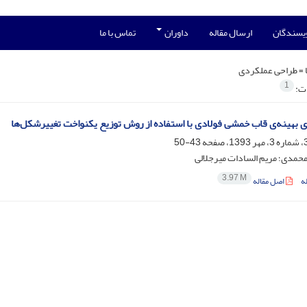
ویسندگان
ارسال مقاله
داوران
تماس با ما
 =
طراحی عملکردی
1
ات:
ی بهینه‌ی قاب خمشی فولادی با استفاده از روش توزیع یکنواخت تغییرشکل‌ها
43-50
حمدی؛ مریم السادات میرجلالی
3.97 M
ه
اصل مقاله