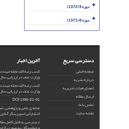
دوره 9 (1372)
دوره 8 (1371)
دسترسی سریع
آخرین اخبار
صفحه اصلی
کسب رتبه الف مجله مهندس
وزارت عتف در ارزیابی سال 1403
درباره نشریه
کسب رتبه الف مجله مهندس
اعضای هیات تحریریه
وزارت عتف در ارزیابی سال 1402
ارسال مقاله
DOI
1396-01-01
تماس با ما
مجله ی علمی و پژوهشی «
نقشه سایت
انتشاراتی اسپیرینگر آنلای
دسترسی به فایل کامل مقالا
و خوانندگان به صورت آزاد 