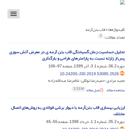
Toggle
vigation
کلیدواژه‌ها =
قاب بتن‌آرمه
3
تعداد مقالات:
تحلیل حساسیت زمان گسیختگی قاب بتن آرمه ی در معرض آتش سوزی
پس از زلزله نسبت به پارامترهای طراحی و بارگذاری
دوره 36.2، شماره 3.1، آذر 1399، صفحه
97-106
10.24200/J30.2019.53085.2526
مجید مرادی؛ حمیدرضا توکلی؛ غلامرضا عبدالله زاده
3.53 M
مشاهده مقاله
اصل مقاله
ارزیابی بهسازی قاب بتن‌آرمه با دیوار برشی فولادی به روش‌های اتصال
مختلف
دوره 35.2، شماره 1.1، خرداد 1398، صفحه
55-65