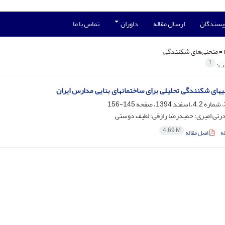
ویسندگان
ارسال مقاله
داوران
تماس با ما
 =
منحنی‌های شکنندگی
1
ات:
رس ایران
145-156
رتی امیری؛ حمیدرضا رازقی؛ لطیف دوستی
4.69 M
ه
اصل مقاله