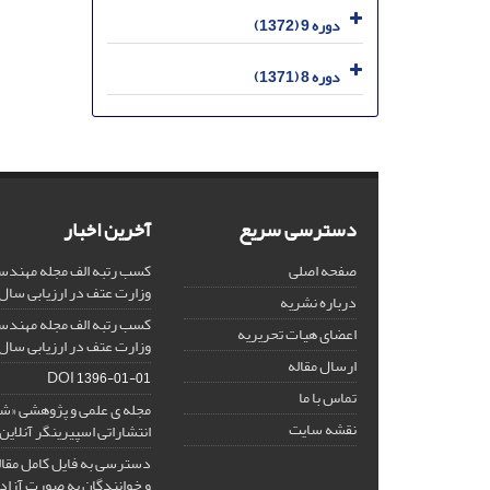
دوره 9 (1372)
دوره 8 (1371)
دسترسی سریع
آخرین اخبار
صفحه اصلی
کسب رتبه الف مجله مهندس
وزارت عتف در ارزیابی سال 1403
درباره نشریه
کسب رتبه الف مجله مهندس
اعضای هیات تحریریه
وزارت عتف در ارزیابی سال 1402
ارسال مقاله
DOI
1396-01-01
تماس با ما
مجله ی علمی و پژوهشی «
نقشه سایت
انتشاراتی اسپیرینگر آنلای
دسترسی به فایل کامل مقالا
و خوانندگان به صورت آزاد 