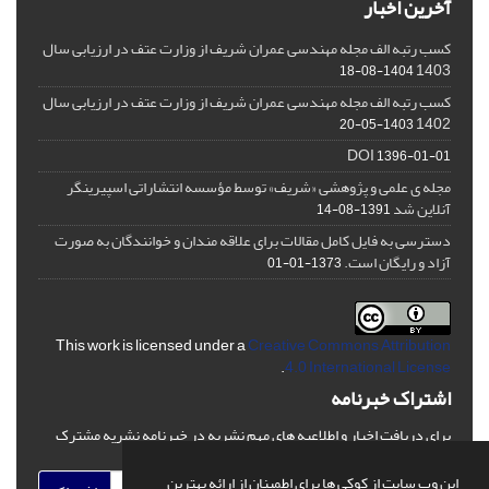
آخرین اخبار
کسب رتبه الف مجله مهندسی عمران شریف از وزارت عتف در ارزیابی سال
1403
1404-08-18
کسب رتبه الف مجله مهندسی عمران شریف از وزارت عتف در ارزیابی سال
1402
1403-05-20
DOI
1396-01-01
مجله ی علمی و پژوهشی «شریف» توسط مؤسسه انتشاراتی اسپیرینگر
آنلاین شد
1391-08-14
دسترسی به فایل کامل مقالات برای علاقه مندان و خوانندگان به صورت
آزاد و رایگان است.
1373-01-01
This work is licensed under a
Creative Commons Attribution
.
4.0 International License
اشتراک خبرنامه
برای دریافت اخبار و اطلاعیه های مهم نشریه در خبرنامه نشریه مشترک
شوید.
این وب سایت از کوکی ها برای اطمینان از ارائه بهترین