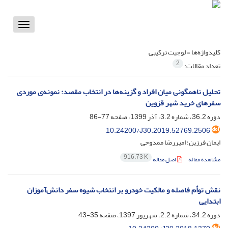
Toggle
vigation
کلیدواژه‌ها =
لوجیت ترکیبی
2
تعداد مقالات:
تحلیل ناهمگونی میان افراد و گزینه‌ها در انتخاب مقصد: نمونه‌ی موردی
سفرهای خرید شهر قزوین
دوره 36.2، شماره 3.2، آذر 1399، صفحه
77-86
10.24200/J30.2019.52769.2506
ایمان فرزین؛ امیررضا ممدوحی
916.73 K
مشاهده مقاله
اصل مقاله
نقش توأم فاصله و مالکیت خودرو بر انتخاب شیوه سفر دانش‌آموزان
ابتدایی
دوره 34.2، شماره 2.2، شهریور 1397، صفحه
35-43