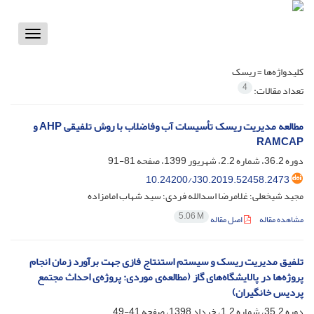
Toggle
vigation
کلیدواژه‌ها =
ریسک
4
تعداد مقالات:
مطالعه مدیریت ریسک تأسیسات آب‌ وفاضلاب با روش تلفیقی AHP و
RAMCAP
دوره 36.2، شماره 2.2، شهریور 1399، صفحه
81-91
10.24200/J30.2019.52458.2473
مجید شیخعلی؛ غلامرضا اسدالله فردی؛ سید شهاب امامزاده
5.06 M
مشاهده مقاله
اصل مقاله
تلفیق مدیریت ریسک و سیستم استنتاج فازی جهت برآورد زمان انجام
پروژه‌ها در پالایشگاه‌های گاز (مطالعه‌ی موردی: پروژه‌ی احداث مجتمع
پردیس خانگیران)
دوره 35.2، شماره 1.2، خرداد 1398، صفحه
41-49