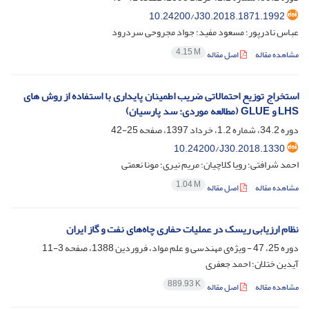
10.24200/J30.2018.1871.1992
عباس نادرپور؛ مسعود مفید؛ جواد مجروحی سردرود
4.15 M
مشاهده مقاله
اصل مقاله
استخراج توزیع احتمالاتی ضریب اطمینان پایداری با استفاده از روش های
LHS و GLUE (مطالعه موردی: سد پارسیان)
دوره 34.2، شماره 1.2، خرداد 1397، صفحه
25-42
10.24200/J30.2018.1330
احمد شرافتی؛ رویا کلاچیان؛ مریم نیری؛ مونا نعمتی
1.04 M
مشاهده مقاله
اصل مقاله
نظام ارزیابی ریسک در عملیات حفاری چاه‌های نفت‌ و گاز ایران
دوره 25، 47 - ویژه‌ی مهندسی و علم مواد، فروردین 1388، صفحه
3-11
آیدین ختلان؛ احمد جعفری
889.93 K
مشاهده مقاله
اصل مقاله