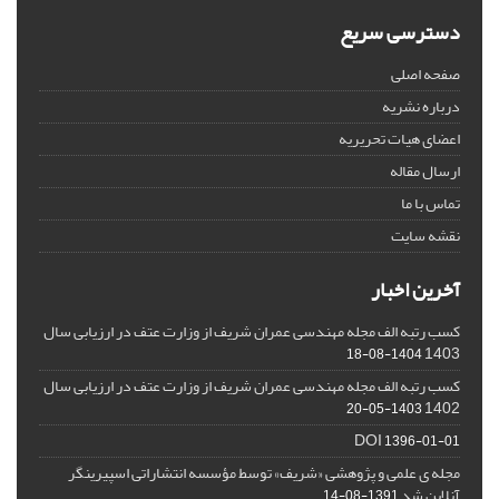
دسترسی سریع
صفحه اصلی
درباره نشریه
اعضای هیات تحریریه
ارسال مقاله
تماس با ما
نقشه سایت
آخرین اخبار
کسب رتبه الف مجله مهندسی عمران شریف از وزارت عتف در ارزیابی سال
1403
1404-08-18
کسب رتبه الف مجله مهندسی عمران شریف از وزارت عتف در ارزیابی سال
1402
1403-05-20
DOI
1396-01-01
مجله ی علمی و پژوهشی «شریف» توسط مؤسسه انتشاراتی اسپیرینگر
آنلاین شد
1391-08-14