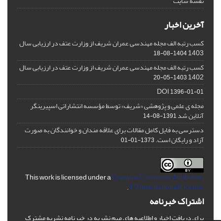
نقشه سایت
آخرین اخبار
کسب رتبه الف مجله مهندسی عمران شریف از وزارت عتف در ارزیابی سال
1403
1404-08-18
کسب رتبه الف مجله مهندسی عمران شریف از وزارت عتف در ارزیابی سال
1402
1403-05-20
DOI
1396-01-01
مجله ی علمی و پژوهشی «شریف» توسط مؤسسه انتشاراتی اسپیرینگر
آنلاین شد
1391-08-14
دسترسی به فایل کامل مقالات برای علاقه مندان و خوانندگان به صورت
آزاد و رایگان است.
1373-01-01
This work is licensed under a
Creative Commons Attribution
.
4.0 International License
اشتراک خبرنامه
برای دریافت اخبار و اطلاعیه های مهم نشریه در خبرنامه نشریه مشترک