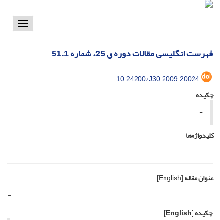
Toggle
vigation
فهرست انگلیسی مقالات دوره ی 25، شماره 51.1
10.24200/J30.2009.20024
چکیده
-
کلیدواژه‌ها
-
عنوان مقاله
[English]
-
چکیده
[English]