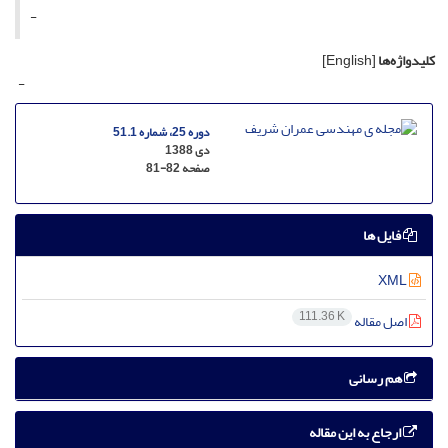
-
کلیدواژه‌ها
[English]
-
دوره 25، شماره 51.1
دی 1388
صفحه
81-82
فایل ها
XML
111.36 K
اصل مقاله
هم رسانی
ارجاع به این مقاله