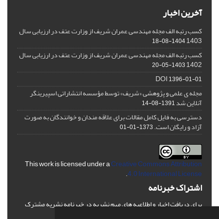
آخرین اخبار
کسب رتبه الف مجله مهندسی عمران شریف از وزارت عتف در ارزیابی سال
1403
1404-08-18
کسب رتبه الف مجله مهندسی عمران شریف از وزارت عتف در ارزیابی سال
1402
1403-05-20
DOI
1396-01-01
مجله ی علمی و پژوهشی «شریف» توسط مؤسسه انتشاراتی اسپیرینگر
آنلاین شد
1391-08-14
دسترسی به فایل کامل مقالات برای علاقه مندان و خوانندگان به صورت
آزاد و رایگان است.
1373-01-01
This work is licensed under a
Creative Commons Attribution
.
4.0 International License
اشتراک خبرنامه
برای دریافت اخبار و اطلاعیه های مهم نشریه در خبرنامه نشریه مشترک
شوید.