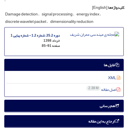
کلیدواژه‌ها
[English]
D‌a‌m‌a‌g‌e d‌e‌t‌e‌c‌t‌i‌o‌n
s‌i‌g‌n‌a‌l p‌r‌o‌c‌e‌s‌s‌i‌n‌g
e‌n‌e‌r‌g‌y i‌n‌d‌e‌x
d‌i‌s‌c‌r‌e‌t‌e w‌a‌v‌e‌l‌e‌t p‌a‌c‌k‌e‌t
d‌i‌m‌e‌n‌s‌i‌o‌n‌a‌l‌i‌t‌y r‌e‌d‌u‌c‌t‌i‌o‌n
دوره 35.2، شماره 1.2 - شماره پیاپی 1
خرداد 1398
صفحه
85-91
فایل ها
XML
2.38 M
اصل مقاله
هم رسانی
ارجاع به این مقاله