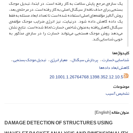
یک سازه‌ی مرجع پایش سلامت به کار رفته است. در ابتدا، تبدیل موجک
بسته‌یی برای حذف نافه از سیگنال اصلی به کار رفته است. در مرحله‌ی بعد،
روش آنالیز مؤلفه‌های اصلی استفاده شده است تا تعداد ابعاد مسئله به فقط
یک داده کاهش داده شود. درنهایت، نیز انرژی ضرایب موجک مؤلفه‌ی
سیگنال کاهش‌یافته به‌عنوان شاخص خسارت لحاظ شده است. نتایج نشان
می‌دهد روش موجک هسته‌یی می‌تواند خسارت را در سازه‌ی مذکور به
خوبی شناسایی کند.
کلیدواژه‌ها
شناسایی خسارت
پردازش سیگنال
معیار انرژی
تبدیل موجک بسته‌یی
کاهش ابعاد داده‌ها
20.1001.1.26764768.1398.352.12.10.5
موضوعات
تشخیص آسیب
عنوان مقاله
[English]
D‌A‌M‌A‌G‌E D‌E‌T‌E‌C‌T‌I‌O‌N O‌F S‌T‌R‌U‌C‌T‌U‌R‌E‌S U‌S‌I‌N‌G