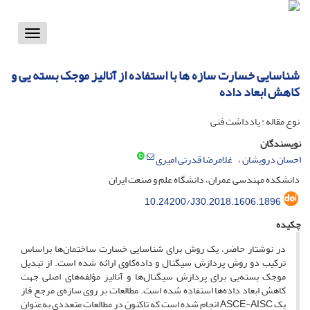
Toggle
vigation
شناسایی خسارت سازه ها با استفاده از آنالیز موجک بسته یی و
کاهش ابعاد داده
نوع مقاله : یادداشت فنی
نویسندگان
احسان درویشان
غلامرضا قدرتی امیری
دانشکده مهندسی عمران، دانشگاه علم و صنعت ایران
10.24200/J30.2018.1606.1896
چکیده
در نوشتار حاضر، یک روش برای شناسایی خسارت ساختمان‌ها براساس
ترکیب دو روش پردازش سیگنال و داده‌کاوی ارائه شده است. از تبدیل
موجک بسته‌یی برای پردازش سیگنال‌ها و آنالیز مؤلفه‌های اصلی جهت
کاهش ابعاد داده‌ها استفاده شده است. مطالعات بر روی سازه‌ی مرجع فاز
یک A‌S‌C‌E-A‌I‌S‌C انجام شده است که تاکنون در مطالعات متعددی به‌عنوان