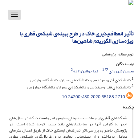
Toggle
vigation
تأثیر انعطاف‌پذیری خاک در طرح بهینه‌ی شبکه‌ی قطری با
ویژه‌سازی الگوریتم شاهین‌ها
نوع مقاله : پژوهشی
نویسندگان
2
1
محسن شهروزی
ندا خوانین زاده
1
دانشکدی فنی و مهندسی، دانشکده ی عمران، دانشگاه خوارزمی
2
دانشکده ی فنی و مهندسی، دانشکده ی عمران، دانشگاه خوارزمی
10.24200/J30.2020.55188.2710
چکیده
شبکه‌های قطری از جمله سیستم‌های مقاوم جانبی هستند، که در سال‌های
اخیر به کارایی آنها در ساختمان‌های بلند بسیار توجه شده است. در
پژوهش حاضر به بررسی اثر اندرکنش ایستای خاک از طریق اعمال فنرهای
معادل پرداخته و از بهینه‌یابی ابعادی برای غربال‌گری شبکه‌ی قطری