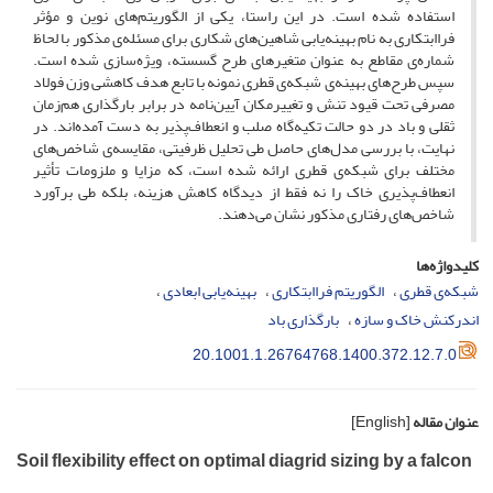
استفاده شده است. در این راستا، یکی از الگوریتم‌های نوین و مؤثر
فراابتکاری به نام بهینه‌یابی شاهین‌های شکاری برای مسئله‌ی مذکور با لحاظ
شماره‌ی مقاطع به عنوان متغیرهای طرح گسسته، ویژه‌سازی شده است.
سپس طرح‌های بهینه‌ی شبکه‌ی قطری نمونه با تابع هدف کاهشی وزن فولاد
مصرفی تحت قیود تنش و تغییرمکان آیین‌نامه در برابر بارگذاری هم‌زمان
ثقلی و باد در دو حالت تکیه‌گاه صلب و انعطاف‌پذیر به دست آمده‌اند. در
نهایت، با بررسی مدل‌های حاصل طی تحلیل ظرفیتی، مقایسه‌ی شاخص‌های
مختلف برای شبکه‌ی قطری ارائه شده است، که مزایا و ملزومات تأثیر
انعطاف‌پذیری خاک را نه فقط از دیدگاه کاهش هزینه، بلکه طی برآورد
شاخص‌های رفتاری مذکور نشان می‌دهند.
کلیدواژه‌ها
شبکه‌ی قطری
الگوریتم فراابتکاری
بهینه‌یابی ابعادی
اندرکنش خاک و سازه
بارگذاری باد
20.1001.1.26764768.1400.372.12.7.0
عنوان مقاله
[English]
Soil flexibility effect on optimal diagrid sizing by a falcon