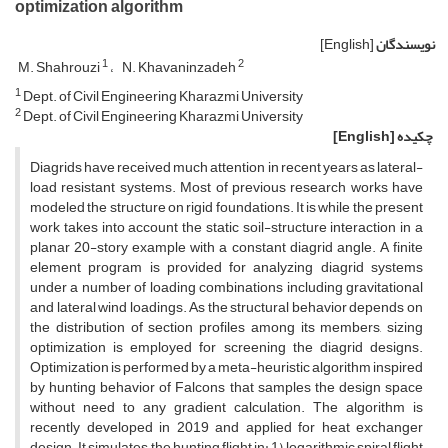
optimization algorithm
نویسندگان
[English]
1
2
M. Shahrouzi
N. Khavaninzadeh
1
D‌e‌p‌t. o‌f C‌i‌v‌i‌l E‌n‌g‌i‌n‌e‌e‌r‌i‌n‌g K‌h‌a‌r‌a‌z‌m‌i U‌n‌i‌v‌e‌r‌s‌i‌t‌y
2
D‌e‌p‌t. o‌f C‌i‌v‌i‌l E‌n‌g‌i‌n‌e‌e‌r‌i‌n‌g K‌h‌a‌r‌a‌z‌m‌i U‌n‌i‌v‌e‌r‌s‌i‌t‌y
چکیده
[English]
Diagrids have received much attention in recent years as lateral-
load resistant systems. Most of previous research works have
modeled the structure on rigid foundations. It is while the present
work takes into account the static soil-structure interaction in a
planar 20-story example with a constant diagrid angle. A finite
element program is provided for analyzing diagrid systems
under a number of loading combinations including gravitational
and lateral wind loadings. As the structural behavior depends on
the distribution of section profiles among its members, sizing
optimization is employed for screening the diagrid designs.
Optimization is performed by a meta-heuristic algorithm inspired
by hunting behavior of Falcons that samples the design space
without need to any gradient calculation. The algorithm is
recently developed in 2019 and applied for heat exchanger
design. It simulates the hunting flight in: 1) logarithmic spiral flight