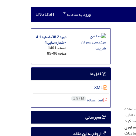
ورود به سامانه
ENGLISH
دوره 38.2، شماره 4.1
- شماره پیاپی 4
اسفند 1401
صفحه
85-96
فایل ها
XML
1.97 M
اصل مقاله
ستفاده
 دانش،
هم رسانی
عملکرد
ع‌آوری
طریق معادلات
ارجاع به این مقاله