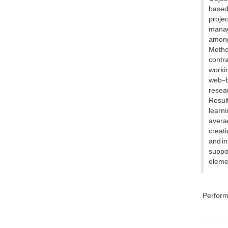
based 
proje
manage
among
Method
contra
workin
web-b
resear
Resul
learni
avera
creati
and in
suppo
elemen
Perfor