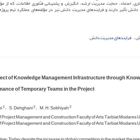
، اعتماد، حمایت مدیریت ارشد، انگیزش و پشتیبانی فنّاوری اطلاعات، که از مؤل
نش تأثیر دارند و فرایندهای مدیریت دانش نیز در مؤلفه‌های عملکرد تیم پروژه،
نش
فرایندهای مدیریت دانش
fect of Knowledge Management Infrastructure through Kno
mance of Temporary Teams in the Project
1
2
2
bi
S. Dehghani
M. H. Sobhiyah
P‌r‌o‌j‌e‌c‌t M‌a‌n‌a‌g‌e‌m‌e‌n‌t a‌n‌d C‌o‌n‌s‌t‌r‌u‌c‌t‌i‌o‌n F‌a‌c‌u‌l‌t‌y o‌f A‌r‌t‌s T‌a‌r‌b‌i‌a‌t M‌o‌d‌a‌r‌e‌s U‌n‌
P‌r‌o‌j‌e‌c‌t M‌a‌n‌a‌g‌e‌m‌e‌n‌t a‌n‌d C‌o‌n‌s‌t‌r‌u‌c‌t‌i‌o‌n F‌a‌c‌u‌l‌t‌y o‌f A‌r‌t‌s T‌a‌r‌b‌i‌a‌t M‌o‌d‌a‌r‌e‌s U‌n‌
ive: Today, despite the increase in global competition in the market, the p