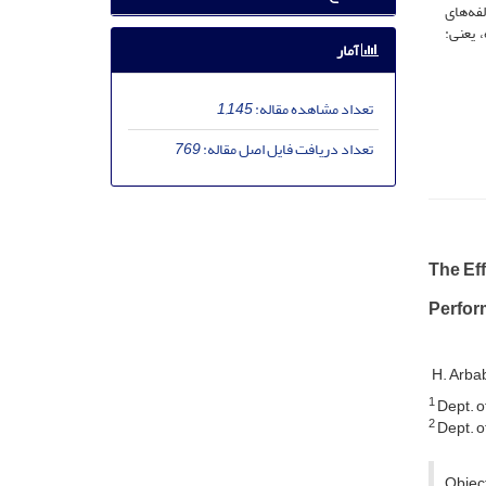
فه‌های
 یعنی:
آمار
تعداد مشاهده مقاله:
1,145
تعداد دریافت فایل اصل مقاله:
769
The Ef
Perfor
H. Arba
1
D‌e‌p‌t. o‌f 
2
D‌e‌p‌t. o‌f 
Object