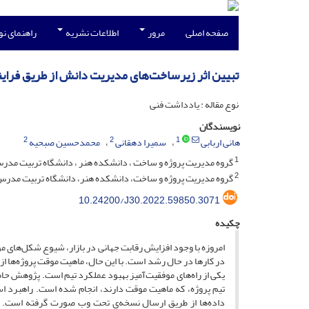
صفحه اصلی
مرور
اطلاعات نشریه
راهنمای ن
تبیین اثر زیرساخت‌های مدیریت دانش از طریق فرای
نوع مقاله : یادداشت فنی
نویسندگان
2
2
1
هانی اربابی
سمیرا دهقانی
محمدحسین صبحیه
1
گروه مدیریت پروژه و ساخت ، دانشکده هنر ، دانشگاه تربیت مدر
2
گروه مدیریت پروژه و ساخت، دانشکده هنر، دانشگاه تربیت مدر
10.24200/J30.2022.59850.3071
چکیده
امروزه با وجود افزایش رقابت جهانی در بازار، شیوع شکل‌های 
در کارها در حال رشد است. با این حال، ماهیت موقت پروژه‌ها از
یکی از راه‌های موفقیت‌آمیز بهبود عملکرد تیم است. پژوهش ح
تیم پروژه، که ماهیت موقت دارند، انجام شده است. راهبرد ا