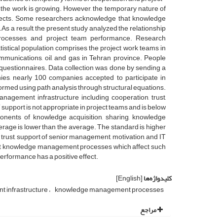
f the work is growing. However, the temporary nature of
ojects. Some researchers acknowledge that knowledge
 a result, the present study analyzed the relationship
ocesses, and project team performance. Research
istical population comprises the project work teams in
ommunications, oil, and gas in Tehran province. People
t questionnaires. Data collection was done by sending a
ies, nearly 100 companies accepted to participate in
formed using path analysis through structural equations.
nagement infrastructure including cooperation, trust,
 support is not appropriate in project teams and is below
ents of knowledge acquisition, sharing, knowledge
verage is lower than the average. The standard is higher
 trust, support of senior management, motivation, and IT
ect knowledge management processes which affect such
rformance has a positive effect.
کلیدواژه‌ها
[English]
 infrastructure
knowledge management processes
مراجع