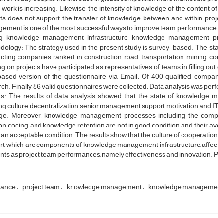
work is increasing. Likewise, the intensity of knowledge of the content o
cts does not support the transfer of knowledge between and within pr
ment is one of the most successful ways to improve team performance .As
 knowledge management infrastructure, knowledge management pr
ology: The strategy used in the present study is survey-based. The stat
cting companies ranked in construction, road, transportation, mining, c
g on projects have participated as representatives of teams in filling ou
ased version of the questionnaire via Email. Of 400 qualified compan
ch. Finally, 86 valid questionnaires were collected. Data analysis was per
ts: The results of data analysis showed that the state of knowledge ma
ng culture, decentralization, senior management support, motivation, and IT
ge. Moreover, knowledge management processes including the compon
on, coding, and knowledge retention are not in good condition, and their a
 an acceptable condition. The results show that the culture of cooperation,
rt, which are components of knowledge management infrastructure, aff
ts as project team performances, namely effectiveness and innovation. Pe
mance
project team
knowledge management
knowledge management