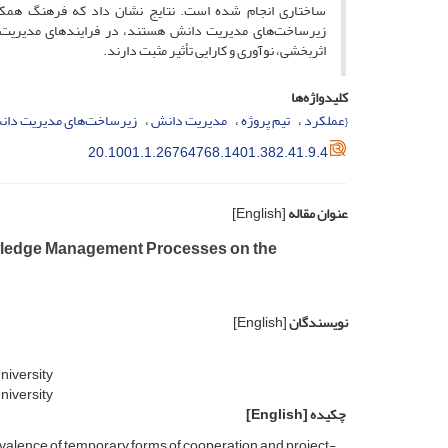
ساختاری انجام شده است. نتایج نشان داد که فرهنگ همکاری
زیرساخت‌های مدیریت دانش هستند، در فرایندهای مدیریت دا
اثربخشی، نوآوری و کارایی تأثیر مثبت دارند.
کلیدواژه‌ها
{عملکرد
تیم پروژه
مدیریت دانش
زیرساخت‌های مدیریت دا
20.1001.1.26764768.1401.382.41.9.4
عنوان مقاله
[English]
wledge Management Processes on the
نویسندگان
[English]
i‌v‌e‌r‌s‌i‌t‌y
i‌v‌e‌r‌s‌i‌t‌y
چکیده
[English]
revalence of temporary forms of cooperation and project-