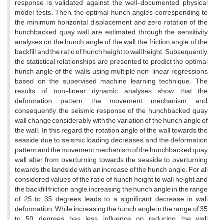
response is validated against the well-documented physical
model tests. Then, the optimal hunch angles corresponding to
the minimum horizontal displacement and zero rotation of the
hunchbacked quay wall are estimated through the sensitivity
analyses on the hunch angle of the wall, the friction angle of the
backfill, and the ratio of hunch height to wall height. Subsequently,
the statistical relationships are presented to predict the optimal
hunch angle of the walls using multiple non-linear regressions
based on the supervised machine learning technique. The
results of non-linear dynamic analyses show that the
deformation pattern, the movement mechanism, and,
consequently, the seismic response of the hunchbacked quay
wall change considerably with the variation of the hunch angle of
the wall. In this regard, the rotation angle of the wall towards the
seaside due to seismic loading decreases, and the deformation
pattern and the movement mechanism of the hunchbacked quay
wall alter from overturning towards the seaside to overturning
towards the landside with an increase of the hunch angle. For all
considered values of the ratio of hunch height to wall height and
the backfill friction angle, increasing the hunch angle in the range
of 25 to 35 degrees leads to a significant decrease in wall
deformation. While increasing the hunch angle in the range of 35
to 50 degrees has less influence on reducing the wall