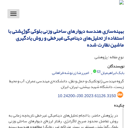
Toggle
vigation
بهینه‌سازی هندسه دیوارهای ساحلی وزنی بلوکی گوژپشتی با
استفاده از تحلیل‌های دینامیکی غیرخطی و روش یادگیری
ماشین نظارت شده
نوع مقاله : پژوهشی
نویسندگان
بابک ابراهیمیان
امیررضا زرنوشه‌ فراهانی
گروه مهندسی ژئوتکنیک و حمل و نقل، دانشکده ی مهندسی عمران، آب و محیط
زیست، دانشگاه شهید بهشتی، تهران، ایران
10.24200/J30.2023.61126.3150
چکیده
در پژوهش حاضر، با انجام تحلیل‌های دینامیکی غیرخطی تاریخچه زمانی به
روش تفاضل محدود صریح لاگرانژی، رفتار لرزه‌ای دیوارهای ساحلی وزنی
بلوکی گوژپشتی مستقر بر بستر متراکم غیر روانگرا مطالعه و هندسه‌ بهینه