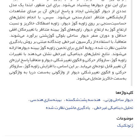
برای این نوع دیوارها پیشنهاد می‌شود. برای این منظور، ابتدا یک مدل
عددی از دیوار گوژپشتی ایجاد و پاسخ لرزه‌ای آن بر مبنای مشاهدات
آزمایشگاهی متناظر اعتبارسنجی می‌شود. سپس، با انجام تحلیل‌های
حساسیت‌سنجی بر روی زاویه گوژ دیوار، زاویه اصطکاک خاکریز و نسبت
ارتفاع گوژ به ارتفاع دیوار، زاویه‌های گوژ بهینه متناظر با تغییرمکان افقی
حداقل و دوران صفر دیوار ساحلی بلوکی گوژپشتی برآورد می‌شوند.
متعاقباً، با استفاده از رگرسیون غیرخطی چندگانه مبتنی بر روش یادگیری
ماشین نظارت شده، روابط آماری برای تخمین زاویه گوژ بهینه دیوارها ارائه
می‌شوند. نتایج تحلیل‌های دینامیکی غیرخطی نشان می‌دهند با تغییرات
زاویه گوژ، سازوکار حرکتی و الگوی تغییرشکلی دیوار و متعاقباً پاسخ لرزه‌ای
آن تغییر قابل توجه‌ای می‌یابد. بر این اساس، با افزایش زاویه گوژ، سازوکار
حرکتی و الگوی تغییرشکلی دیوار از واژگونی به‌سمت دریا به واژگونی
به‌سمت خاکریز متمایل می‌شود.
کلیدواژه‌ها
دیوار ساحلی وزنی
هندسه پشت‌شکسته
بهینه‌سازی هندسی
تحلیل دینامیکی غیرخطی
یادگیری ماشین نظارت شده
موضوعات
ژئوتکنیک