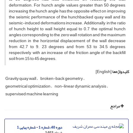
deformation. For hunch angle values greater than 50 degrees,
increasing the hunch angle has the opposite effect on improving
the seismic performance of the hunchbacked quay wall and its
seismic-induced deformations increase. Additionally, in the ratio
of hunch height to wall height equal to 0.7, the optimal hunch
angles corresponding to the zero wall rotation and the maximum
reduction in the horizontal displacement of the wall decrease
from 42.7 to 9. 23 degrees and from 53 to 34.5 degrees,
respectively, with an increase of the friction angle of the backfill
soil from 15 to 45 degrees.
کلیدواژه‌ها
[English]
Gravity quay wall
broken-back geometry
geometrical optimization
non-linear dynamic analysis
supervised machine learning
مراجع
دوره 40، شماره 1 - شماره پیاپی 1
خرداد 1403