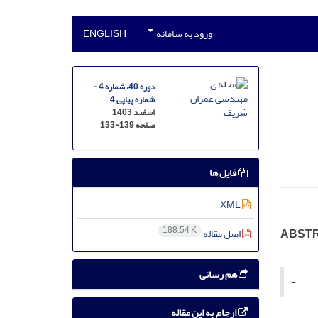
ورود به سامانه
ENGLISH
دوره 40، شماره 4 -
شماره پیاپی 4
اسفند 1403
صفحه
133-139
فایل ها
XML
188.54 K
ABSTR
اصل مقاله
هم رسانی
-
ارجاع به این مقاله