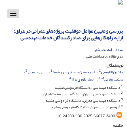
Toggle
vigation
بررسی و تعیین عوامل موفقیت پروژه‌های عمرانی در عراق:
ارایه راهکارهایی برای صادرکنندگان خدمات مهندسی
مقالات آماده انتشار
نوع مقاله : یادداشت فنی
نویسندگان
2
1
1
خلدون الالوسی
امیرحسین حسینی سرچشمه
علی رحیمیان
4
3
مجتبی مغربی
جعفر بلوری بزاز
1
دانشکده مهندسی ، دانشگاه فردوسی مشهد
2
دانشکده مهندسی عمران دانشگاه علم و صنعت ایران
3
دانشکده مهندسی عمران، دانشگاه فردوسی مشهد
4
گروه مهندسی عمران - دانشگاه فردوسی مشهد
10.24200/J30.2025.66077.3400
چکیده