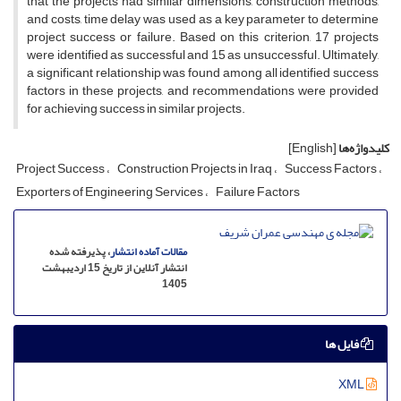
that the projects had similar dimensions, construction methods,
and costs, time delay was used as a key parameter to determine
project success or failure. Based on this criterion, 17 projects
were identified as successful and 15 as unsuccessful. Ultimately,
a significant relationship was found among all identified success
factors in these projects, and recommendations were provided
for achieving success in similar projects.
کلیدواژه‌ها
[English]
Project Success
Construction Projects in Iraq
Success Factors
Exporters of Engineering Services
Failure Factors
مقالات آماده انتشار
، پذیرفته شده
انتشار آنلاین از تاریخ 15 اردیبهشت
1405
فایل ها
XML