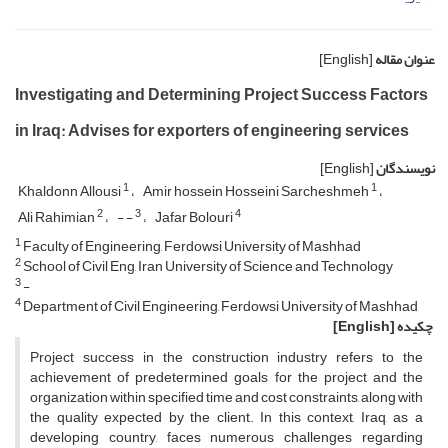
عنوان مقاله
[English]
Investigating and Determining Project Success Factors
in Iraq: Advises for exporters of engineering services
نویسندگان
[English]
1
1
Khaldonn Allousi
Amir hossein Hosseini Sarcheshmeh
2
3
4
Ali Rahimian
- -
Jafar Bolouri
1
Faculty of Engineering, Ferdowsi University of Mashhad
2
School of Civil Eng, Iran University of Science and Technology
3
-
4
Department of Civil Engineering, Ferdowsi University of Mashhad
چکیده
[English]
Project success in the construction industry refers to the
achievement of predetermined goals for the project and the
organization within specified time and cost constraints, along with
the quality expected by the client. In this context, Iraq, as a
developing country, faces numerous challenges regarding