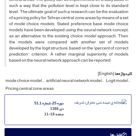
such a way that the pollution level is kept close to its standard
level. The ultimate goal of such a research can be the evaluation
of a pricing policy for Tehran central zone areas by means of a set
of mode choice models. Stated preference base mode choice
models have been developed using the neural network concept;
as an alternative to the existing choice model approach. Then,
the models were compared with another set of models
developed by the logit structure, based on the \percent of correct
prediction" criterion. A rather marginal superiority of models
based on the neural network approach can be reported.
کلیدواژه‌ها
[English]
mode choice model
artificial neural network model
Logit model
Pricing central zone areas
دوره 25، شماره 51.1
دی 1388
صفحه
11-18
فایل ها