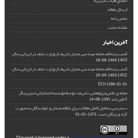
اعضای هیات تحریریه
ارسال مقاله
تماس با ما
نقشه سایت
آخرین اخبار
کسب رتبه الف مجله مهندسی عمران شریف از وزارت عتف در ارزیابی سال
1403
1404-08-18
کسب رتبه الف مجله مهندسی عمران شریف از وزارت عتف در ارزیابی سال
1402
1403-05-20
DOI
1396-01-01
مجله ی علمی و پژوهشی «شریف» توسط مؤسسه انتشاراتی اسپیرینگر
آنلاین شد
1391-08-14
دسترسی به فایل کامل مقالات برای علاقه مندان و خوانندگان به صورت
آزاد و رایگان است.
1373-01-01
This work is licensed under a
Creative Commons Attribution