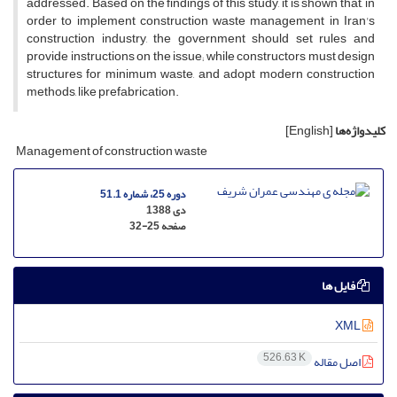
addressed. Based on the findings of this study, it is shown that, in
order to implement construction waste management in Iran's
construction industry, the government should set rules and
provide instructions on the issue; while constructors must design
structures for minimum waste, and adopt modern construction
methods, like prefabrication.
کلیدواژه‌ها
[English]
Management of construction waste
دوره 25، شماره 51.1
دی 1388
صفحه
32-25
فایل ها
XML
526.63 K
اصل مقاله