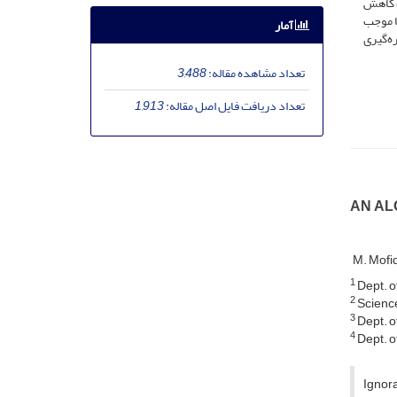
ه کاهش
ا موجب
آمار
ه‌گیری
تعداد مشاهده مقاله:
3,488
تعداد دریافت فایل اصل مقاله:
1,913
AN AL
M. Mofi
1
Dept. of
2
Science
3
Dept. o
4
Dept. o
Ignora