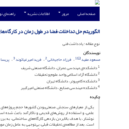
صفحه اصلی
مرور
اطلاعات نشریه
راهنمای ن
الگوریتم حل تداخلات فضا در طول زمان در کارگاه‌ها
نوع مقاله : یادداشت فنی
نویسندگان
3
2
1
مسعود مفید
فرزاد حاجیخانی
فرید امیرغیاثوند
پریسا
1
دانشکده‌ی مهندسی عمران، دانشگاه صنعتی شریف
2
دانشگاه آزاد اسلامی واحد علوم و تحقیقات
3
دانشکده کامپیوتر، دانشگاه تهران
4
دانشکده مهندسی صنایع، دانشگاه صنعتی امیرکبیر
چکیده
یکی از معیارهای سنجش صنعتی‌بودن کشورها حجم پروژه‌های ع
علمی، و استفاده از روش‌های قدیمی و ناکارآمد باعث شده است
نوشتار، با هدف بالابردن بازدهی کارگاه‌های ساختمانی، به بر
است. بعد از مطالعه‌ی تحقیقات قبلی، بی‌توجهی به عامل زمان مو