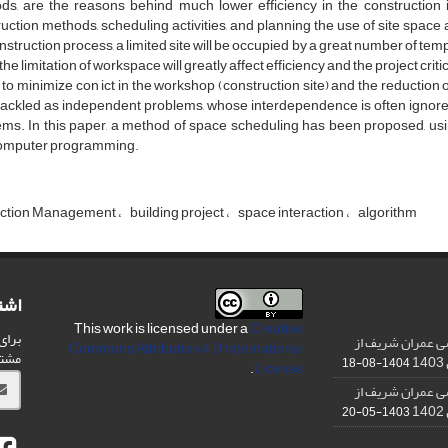
ds, are the reasons behind much lower efficiency in the construction
uction methods, scheduling activities, and planning the use of site space a
nstruction process, a limited site will be occupied by a great number of tem
the limitation of workspace will greatly affect efficiency and the project criti
to minimize con ict in the workshop (construction site) and the reduction o
ackled as independent problems, whose interdependence is often ignored
ems. In this paper, a method of space scheduling has been proposed, u
omputer programming.
uction Management
building project
space interaction
algorithm
اشت
This work is licensed under a
Creative
برای
ی عمران شریف از
Commons Attribution 4.0 International
مشت
1404-08-18
.
License
ی عمران شریف از
1403-05-20