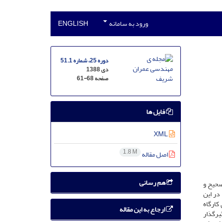
ورود به سامانه
ENGLISH
دوره 25، شماره 51.1
دی 1388
صفحه
61-68
فایل ها
XML
1.8 M
اصل مقاله
هم رسانی
صحیح و
در این
کارگاه
ارجاع به این مقاله
یرگذار