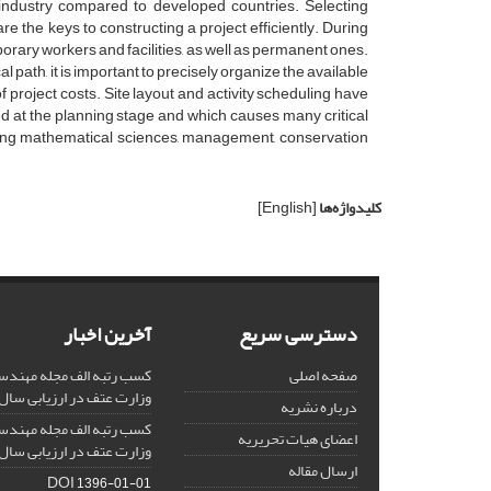
 industry compared to developed countries. Selecting
re the keys to constructing a project efficiently. During
porary workers and facilities, as well as permanent ones.
cal path, it is important to precisely organize the available
f project costs. Site layout and activity scheduling have
 at the planning stage and which causes many critical
sing mathematical sciences, management, conservation
کلیدواژه‌ها
[English]
دسترسی سریع
آخرین اخبار
صفحه اصلی
کسب رتبه الف مجله مهندس
وزارت عتف در ارزیابی سال 1403
درباره نشریه
کسب رتبه الف مجله مهندس
اعضای هیات تحریریه
وزارت عتف در ارزیابی سال 1402
ارسال مقاله
DOI
1396-01-01