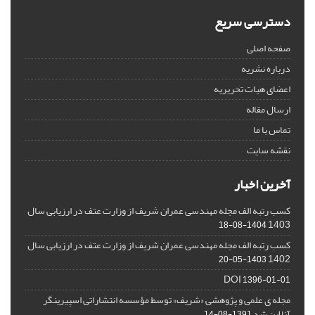
دسترسی سریع
صفحه اصلی
درباره نشریه
اعضای هیات تحریریه
ارسال مقاله
تماس با ما
نقشه سایت
آخرین اخبار
کسب رتبه الف مجله مهندسی عمران شریف از وزارت عتف در ارزیابی سال
1403
1404-08-18
کسب رتبه الف مجله مهندسی عمران شریف از وزارت عتف در ارزیابی سال
1402
1403-05-20
DOI
1396-01-01
مجله ی علمی و پژوهشی «شریف» توسط مؤسسه انتشاراتی اسپیرینگر
آنلاین شد
1391-08-14