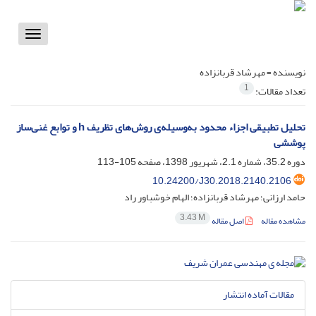
Toggle
vigation
نویسنده =
مهرشاد قربانزاده
1
تعداد مقالات:
تحلیل تطبیقی اجزاء محدود به‌وسیله‌ی روش‌های تظریف h و توابع غنی‌ساز
پوششی
دوره 35.2، شماره 2.1، شهریور 1398، صفحه
105-113
10.24200/J30.2018.2140.2106
حامد ارزانی؛ مهرشاد قربانزاده؛ الهام خوشباور راد
3.43 M
مشاهده مقاله
اصل مقاله
مقالات آماده انتشار