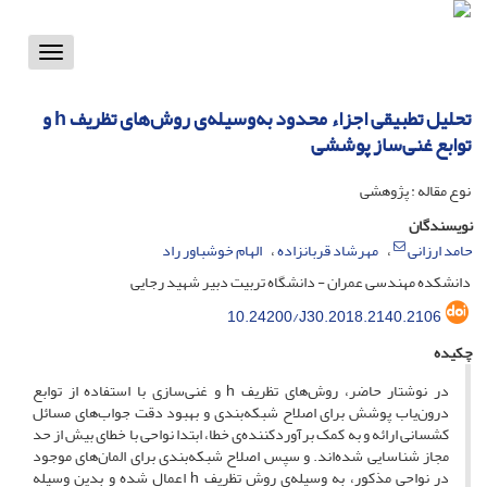
Toggle
vigation
تحلیل تطبیقی اجزاء محدود به‌وسیله‌ی روش‌های تظریف h و
توابع غنی‌ساز پوششی
نوع مقاله : پژوهشی
نویسندگان
حامد ارزانی
مهرشاد قربانزاده
الهام خوشباور راد
دانشکده مهندسی عمران - دانشگاه تربیت دبیر شهید رجایی
10.24200/J30.2018.2140.2106
چکیده
در نوشتار حاضر، روش‌های تظریف h و غنی‌سازی با استفاده از توابع
درون‌یاب پوشش برای اصلاح شبکه‌بندی و بهبود دقت جواب‌های مسائل
کشسانی ارائه و به کمک برآوردکننده‌ی خطا، ابتدا نواحی با خطای بیش از حد
مجاز شناسایی شده‌اند. و سپس اصلاح شبکه‌بندی برای المان‌های موجود
در نواحی مذکور، به وسیله‌ی روش تظریف h اعمال شده و بدین وسیله